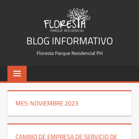
Saltar
al
contenido
BLOG INFORMATIVO
Floresta Parque Residencial PH
MES:
NOVIEMBRE 2023
CAMBIO DE EMPRESA DE SERVICIO DE