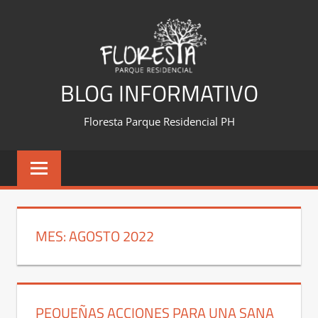
Saltar
al
contenido
BLOG INFORMATIVO
Floresta Parque Residencial PH
MES:
AGOSTO 2022
PEQUEÑAS ACCIONES PARA UNA SANA